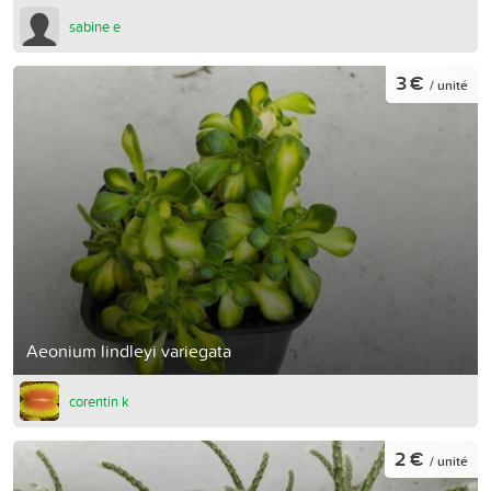
sabine e
3 €
/ unité
Aeonium lindleyi variegata
corentin k
2 €
/ unité