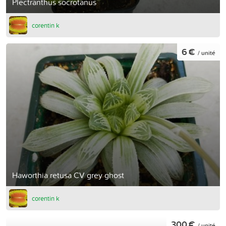
Plectranthus socrotanus
corentin k
6 €
/ unité
Haworthia retusa CV grey ghost
corentin k
300 €
/ unité