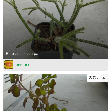
Rhipsalis pilocarpa
corentin k
8 €
/ unité