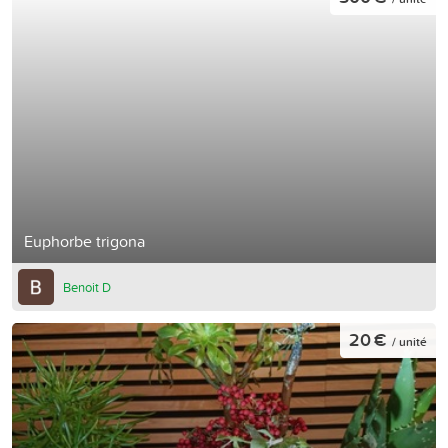
Euphorbe trigona
Benoit D
20 €
/ unité