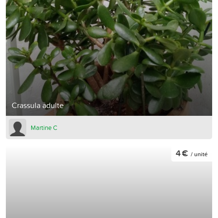
Crassula adulte
Martine C
4 €
/ unité