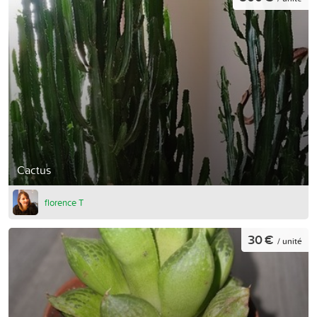
Cactus
florence T
30 €
/ unité