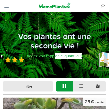
Vos plantes ont une
seconde vie !
Venez voir l'app
en cliquant ici :)
Filtre
25 €
/ unité