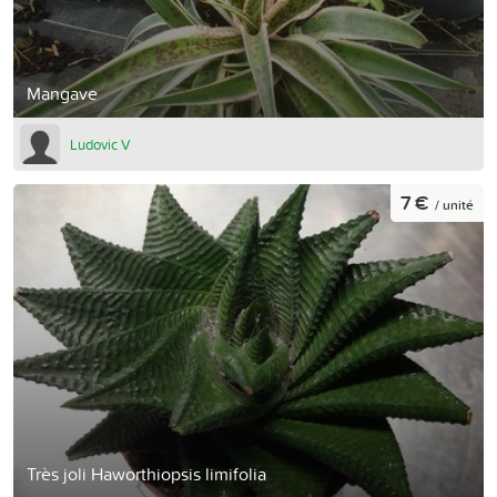
Mangave
Ludovic V
7 €
/ unité
Très joli Haworthiopsis limifolia