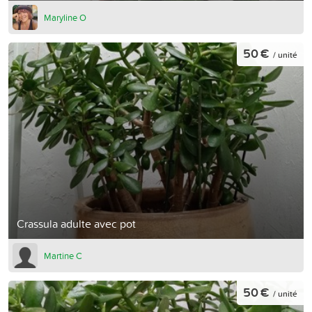
Maryline O
50 €
/ unité
Crassula adulte avec pot
Martine C
50 €
/ unité