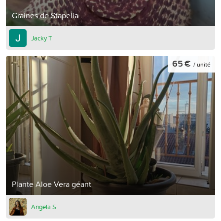
Graines de Stapelia
Jacky T
65 €
/ unité
Plante Aloe Vera géant
Angela S