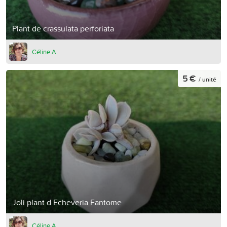
Plant de crassulata perforiata
Céline A
5 €
/ unité
Joli plant d Echeveria Fantome
Céline A