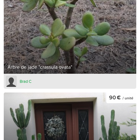
Arbre de jade "crassula ovata"
Brad C
90 €
/ unité