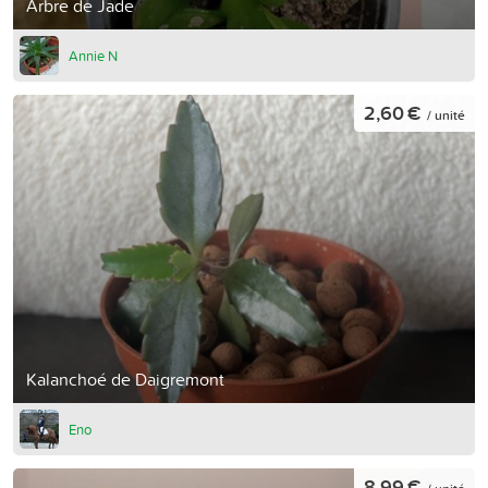
Arbre de Jade
Annie N
2,60 €
/ unité
Kalanchoé de Daigremont
Eno
8,99 €