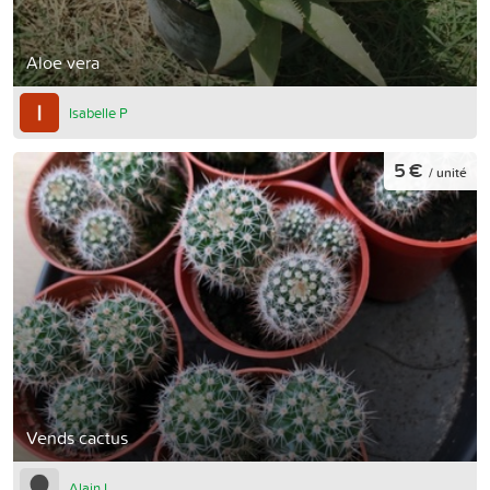
Aloe vera
Isabelle P
5 €
/ unité
Vends cactus
Alain L