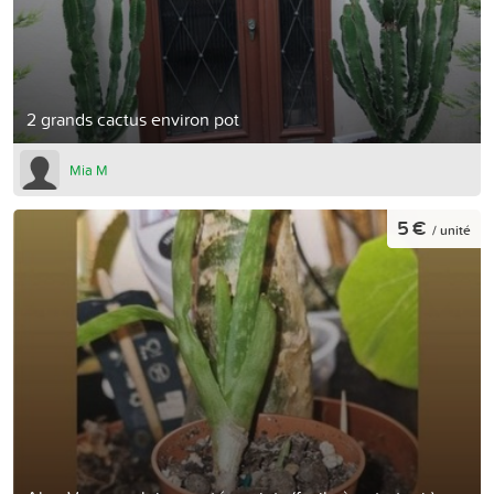
2 grands cactus environ pot
Mia M
5 €
/ unité