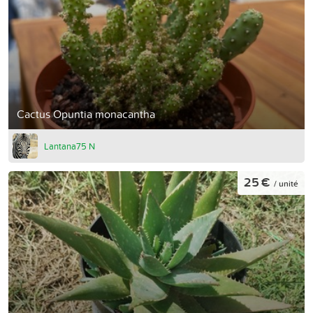
Cactus Opuntia monacantha
Lantana75 N
25 €
/ unité