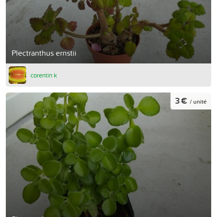
Plectranthus ernstii
corentin k
3 €
/ unité