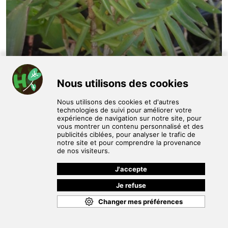
bonjour vend plante grasse voir les photos
lydia c
35 €
/ unité