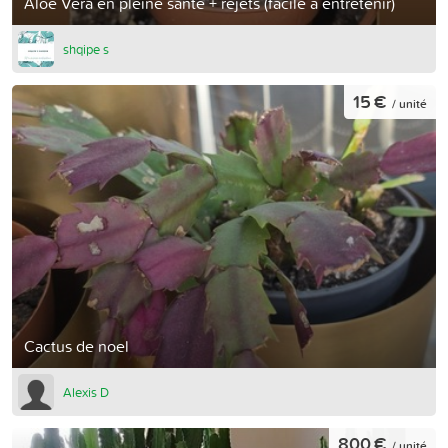
Aloe Vera en pleine santé + rejets (facile à entretenir)
shqipe s
15 €
/ unité
Cactus de noel
Alexis D
800 €
/ unité