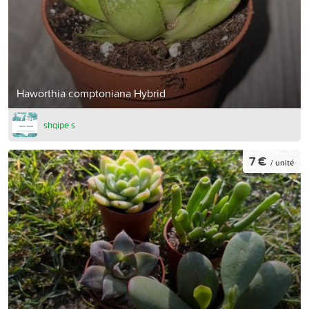
Haworthia comptoniana Hybrid
shqipe s
7 €
/ unité