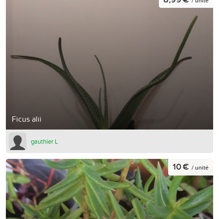
/ unité
Ficus alii
gauthier L
10 €
/ unité