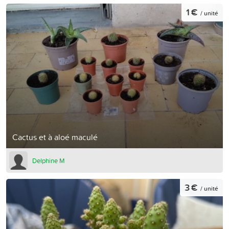
1 €
/ unité
Cactus et à aloé maculé
Delphine M
3 €
/ unité