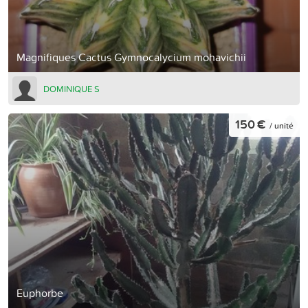
Magnifiques Cactus Gymnocalycium mohavichii
DOMINIQUE S
150 €
/ unité
Euphorbe