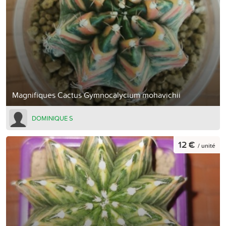
Magnifiques Cactus Gymnocalycium mohavichii
DOMINIQUE S
12 €
/ unité