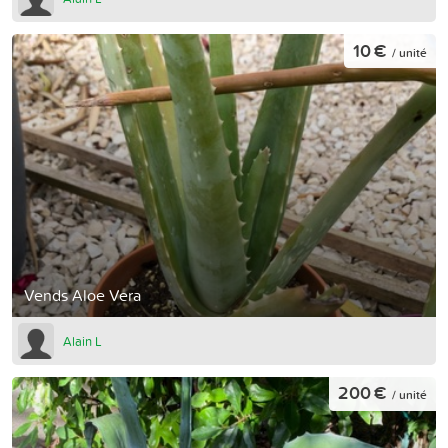
10 €
/ unité
Vends Aloe Vera
Alain L
200 €
/ unité