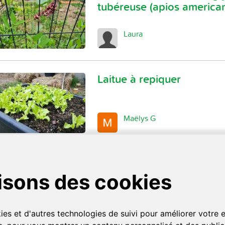
tubéreuse (apios america
Laura
Laitue à repiquer
Maëlys G