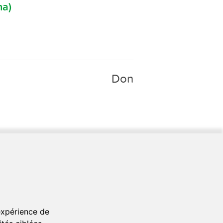
na)
Don