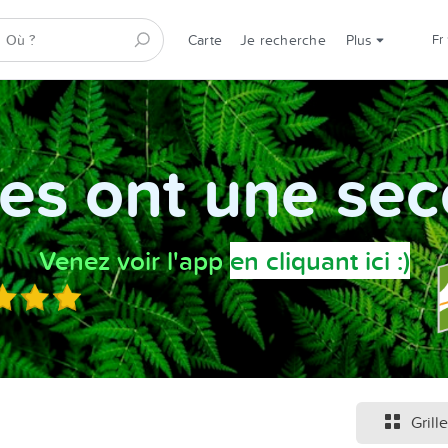
Carte
Je recherche
Plus
fr
es ont une sec
Venez voir l'app
en cliquant ici :)
Grille