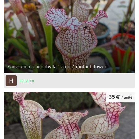
Sarracenia leucophylla 'Tarnok', mutant flower
Helian V
35 €
/ unité