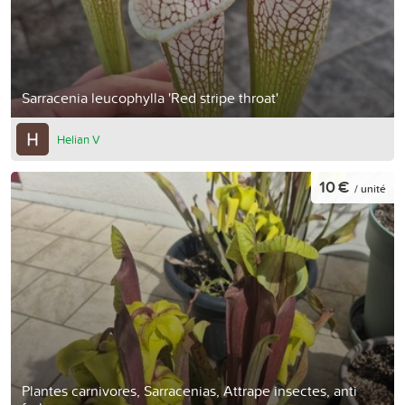
Sarracenia leucophylla 'Red stripe throat'
Helian V
10 €
/ unité
Plantes carnivores, Sarracenias, Attrape insectes, anti