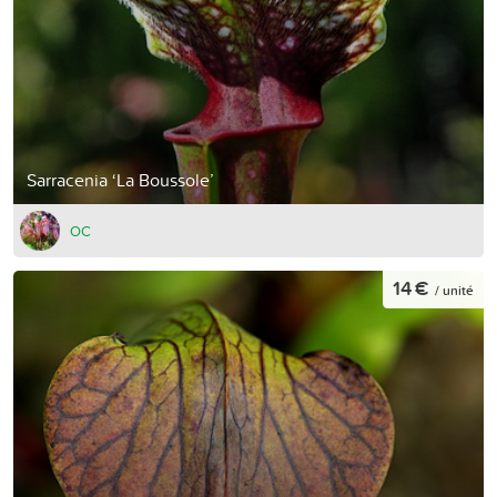
Sarracenia ‘La Boussole’
OC
14 €
/ unité