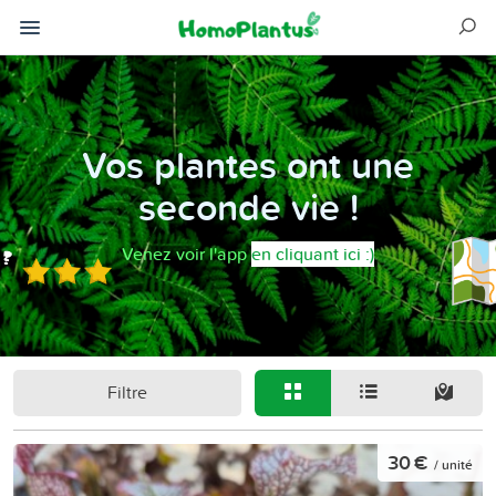
Vos plantes ont une
seconde vie !
Venez voir l'app
en cliquant ici :)
Filtre
30 €
/ unité