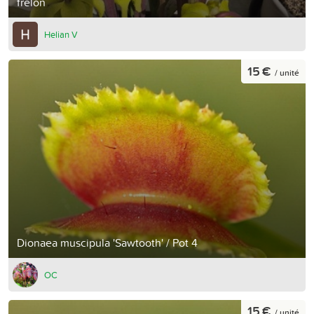
frelon
Helian V
15 €
/ unité
Dionaea muscipula 'Sawtooth' / Pot 4
OC
15 €
/ unité