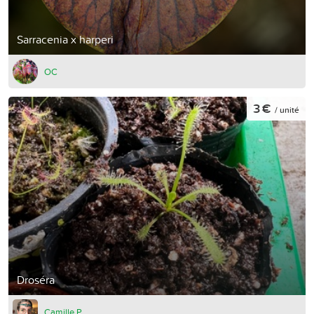
Sarracenia x harperi
OC
3 €
/ unité
Droséra
Camille P