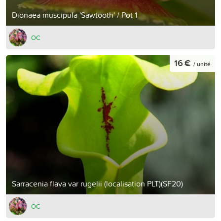
Dionaea muscipula 'Sawtooth' / Pot 1
OC
16 €
/ unité
Sarracenia flava var rugelii (localisation PLT)(SF20)
OC