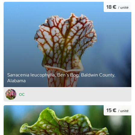
18 €
/ unité
Sarracenia leucophylla, Ben’s Bog, Baldwin County,
Alabama
OC
15 €
/ unité