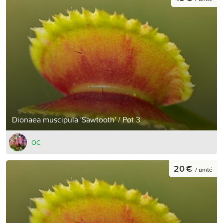
Dionaea muscipula 'Sawtooth' / Pot 3
OC
20 €
/ unité