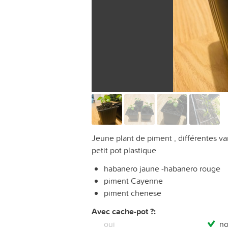
Jeune plant de piment , différentes v
petit pot plastique
habanero jaune -habanero rouge
piment Cayenne
piment chenese
Avec cache-pot ?:
oui
n