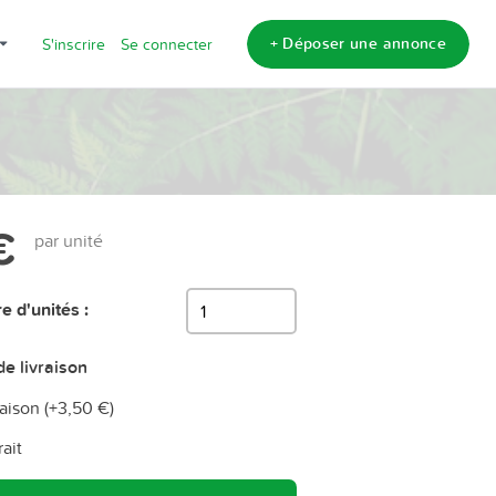
+ Déposer une annonce
S'inscrire
Se connecter
€
par unité
 d'unités :
e livraison
aison (+
3,50 €
)
rait