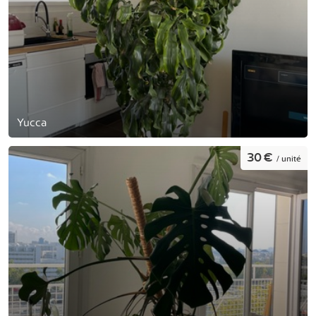
Yucca
30 €
/ unité