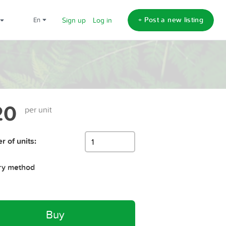
+ Post a new listing
en
Sign up
Log in
20
per unit
 of units:
ry method
Buy