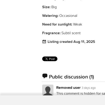
Size:
Big
Watering:
Occasional
Need for sunlight:
Weak
Fragrance:
Subtil scent
Listing created Aug 11, 2025
Public discussion
(1)
Removed user
3 days ago
This comment is hidden for sa
You must
log in
to send a new commen