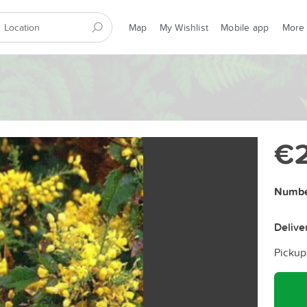
Map
My Wishlist
Mobile app
More
€
Number
Delive
Pickup