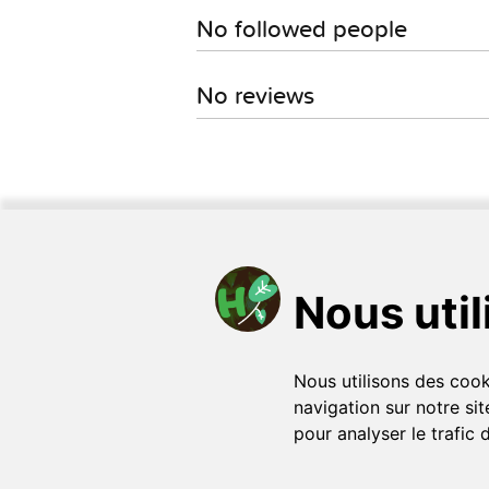
No followed people
No reviews
HomoPlantus es