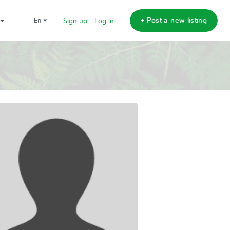
+ Post a new listing
en
Sign up
Log in