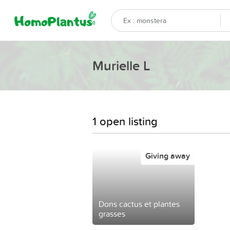
Murielle L
1 open listing
Giving away
Dons cactus et plantes
grasses