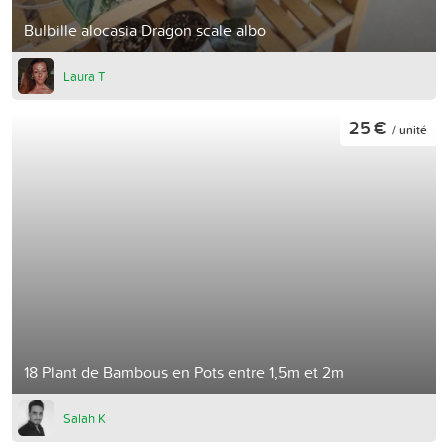
Bulbille alocasia Dragon scale albo
Laura T
25 €
/ unité
18 Plant de Bambous en Pots entre 1,5m et 2m
Salah K