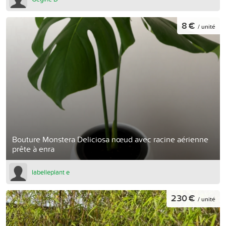
8 €
/ unité
Bouture Monstera Deliciosa nœud avec racine aérienne
prête à enra
labelleplant e
230 €
/ unité