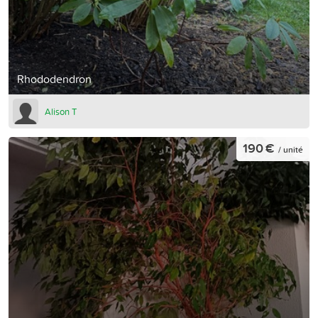
Rhododendron
Alison T
190 €
/ unité