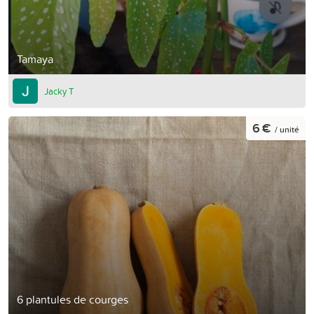
Tamaya
Jacky T
6 €
/ unité
6 plantules de courges