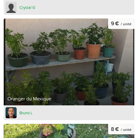
Crystal G
9 €
/ unité
Oranger du Mexique
Bruno L
8 €
/ unité