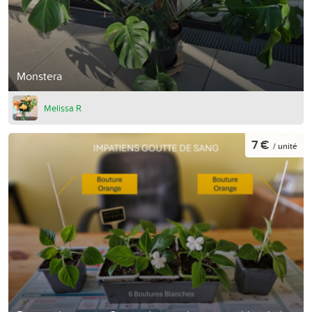
Monstera
Melissa R
7 €
/ unité