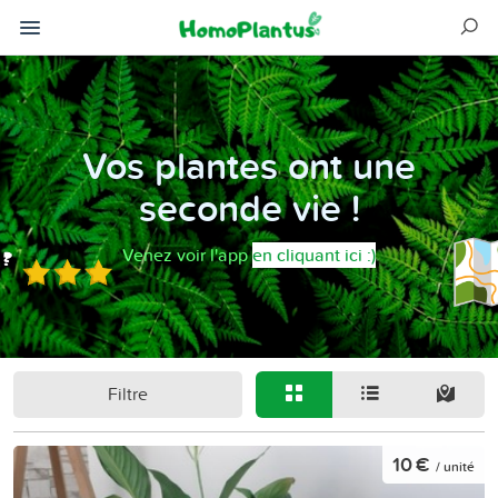
Vos plantes ont une
seconde vie !
Venez voir l'app
en cliquant ici :)
Filtre
10 €
/ unité