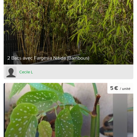
2 Bacs avec Fargesia Nitida (Bambous)
Cecile L
5 €
/ unité