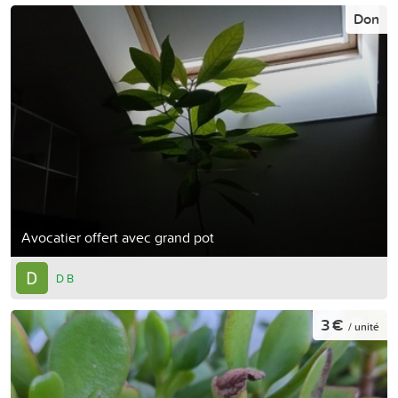
Don
Avocatier offert avec grand pot
D B
3 €
/ unité