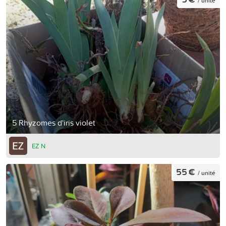
/ unité
5 Rhyzomes d'iris violet
EZ N
55 €
/ unité