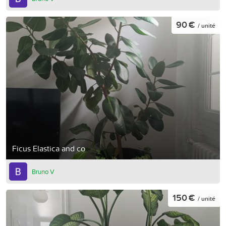
90 €
/ unité
Ficus Elastica and co
Bruno V
150 €
/ unité