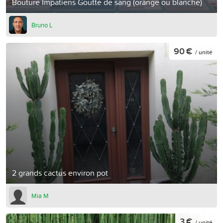
Bouture Impatiens Goutte de sang (orange ou blanche)
Bruno L
90 €
/ unité
2 grands cactus environ pot
Mia M
3 €
/ unité