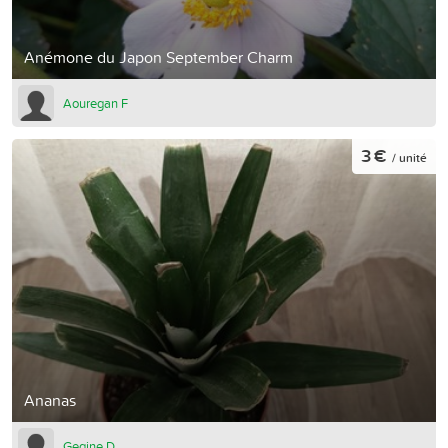
Anémone du Japon September Charm
Aouregan F
3 €
/ unité
Ananas
Gegine D