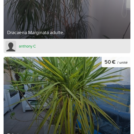
Dracaena Marginata adulte.
anthony C
50 €
/ unité