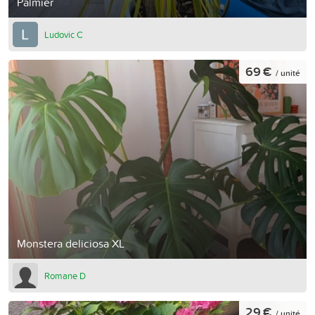
Palmier
Ludovic C
69 €
/ unité
Monstera deliciosa XL
Romane D
29 €
/ unité