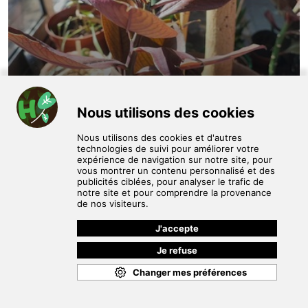
Vente rare. synadenium grantii rubia.
Stephane J
7 €
/ unité