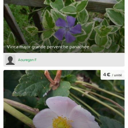
Vinca major grande pervenche panachée
Aouregan F
4 €
/ unité