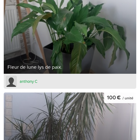
Fleur de lune lys de paix.
anthony C
100 €
/ unité