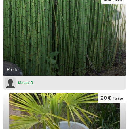
Prelles
Margot B
20 €
/ unité