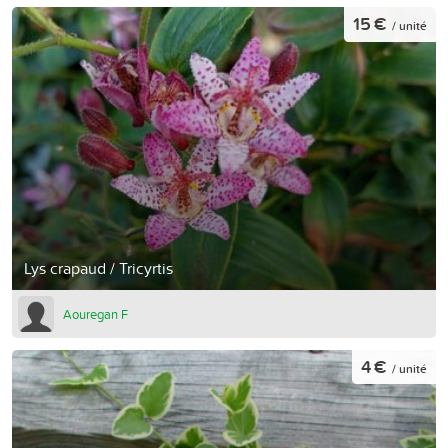
15 €
/ unité
Lys crapaud / Tricyrtis
Aouregan F
4 €
/ unité