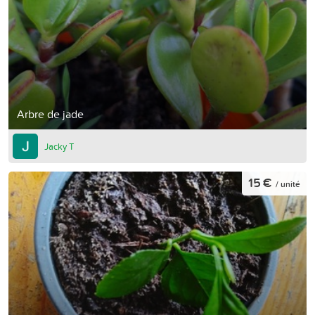
Arbre de jade
Jacky T
15 €
/ unité