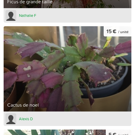
Ficus de grande taille
Nathalie F
15 €
/ unité
Cactus de noel
Alexis D
5 €