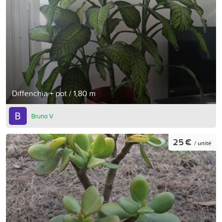
Diffenchia + pot / 1,80 m
Bruno V
25 €
/ unité